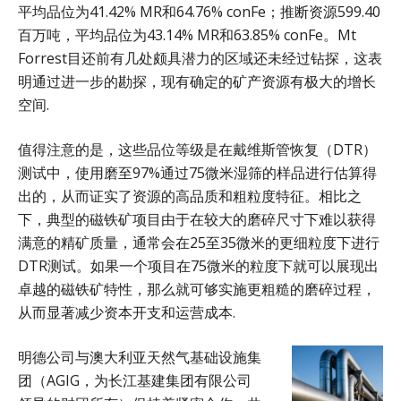
平均品位为41.42% MR和64.76% conFe；推断资源599.40
百万吨，平均品位为43.14% MR和63.85% conFe。Mt
Forrest目还前有几处颇具潜力的区域还未经过钻探，这表
明通过进一步的勘探，现有确定的矿产资源有极大的增长
空间.
值得注意的是，这些品位等级是在戴维斯管恢复（DTR）
测试中，使用磨至97%通过75微米湿筛的样品进行估算得
出的，从而证实了资源的高品质和粗粒度特征。相比之
下，典型的磁铁矿项目由于在较大的磨碎尺寸下难以获得
满意的精矿质量，通常会在25至35微米的更细粒度下进行
DTR测试。如果一个项目在75微米的粒度下就可以展现出
卓越的磁铁矿特性，那么就可够实施更粗糙的磨碎过程，
从而显著减少资本开支和运营成本.
明德公司与澳大利亚天然气基础设施集
团（AGIG，为长江基建集团有限公司